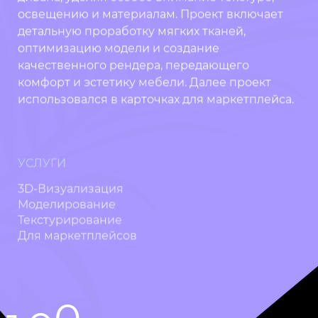
TELEGRAM
освещению и материалам. Проект включает
TWITTER / X
детальную проработку мягких тканей,
TWITTER / X
оптимизацию модели и создание
WECHAT
качественного рендера, передающего
WECHAT
комфорт и эстетику мебели. Далее проект
использовался в карточках для маркетплейса.
УСЛУГИ
3D-Визуализация
Моделирование
Текстурирование
Для маркетплейсов