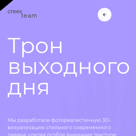
Трон
выходного
ГЛАВНАЯ
ГЛАВНАЯ
дня
ПРОЕКТЫ
ПРОЕКТЫ
КОНТАКТЫ
КОНТАКТЫ
Мы разработали фотореалистичную 3D-
визуализацию стильного современного
TELEGRAM
дивана, уделяя особое внимание текстуре,