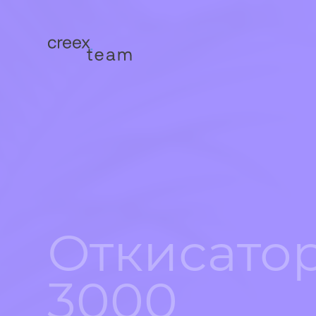
Откисато
3000