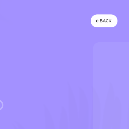
BACK
р