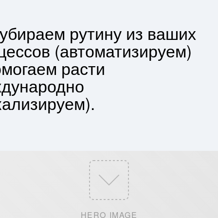
убираем рутину из ваших
цессов (автоматизируем)
омогаем расти
дународно
кализируем).
HERO IMAGE