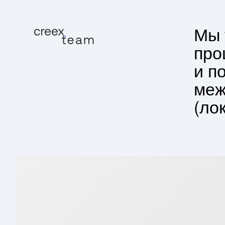
Мы 
про
и п
меж
(ло