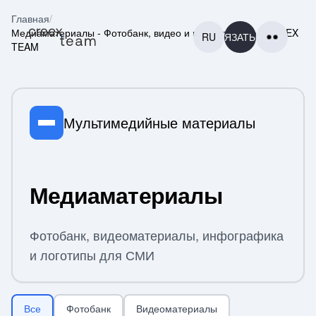
Главная
/
Медиаматериалы - Фотобанк, видео и инфографика | CREEX
RU
СВЯЗАТЬСЯ
TEAM
Мультимедийные материалы
ГЛАВНАЯ
ГЛАВНАЯ
Медиаматериалы
ПРОЕКТЫ
ПРОЕКТЫ
Фотобанк, видеоматериалы, инфографика
КОНТАКТЫ
и логотипы для СМИ
КОНТАКТЫ
ЕЩЕ
Медиаматериалы - Фотобанк, видео и инфографика | C
ЕЩЕ
Все
Фотобанк
Видеоматериалы