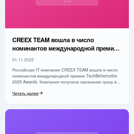
CREEX TEAM вошла в число
номинантов международной премии
TechBehemoths 2025 Awards
01.11.2025
TELEGRAM
Российская IT-компания CREEX TEAM вошла в число
номинантов международной премии TechBehemoths
TWITTER / X
2025 Awards. Компания получила признание сразу в
трех …
Читать далее
WECHAT