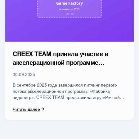
CREEX TEAM приняла участие в
акселерационной программе
«Фабрика видеоигр»
30.09.2025
В сентябре 2025 года завершился питчинг первого
потока акселерационной программы «Фабрика
видеоигр». CREEX TEAM представила игру «Речной
моря» и …
Читать далее