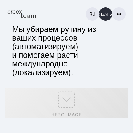
RU
СВЯЗАТЬСЯ
Мы убираем рутину из
ваших процессов
(автоматизируем)
и помогаем расти
международно
ГЛАВНАЯ
(локализируем).
ГЛАВНАЯ
ПРОЕКТЫ
ПРОЕКТЫ
КОНТАКТЫ
КОНТАКТЫ
ЕЩЕ
HERO IMAGE
ЕЩЕ