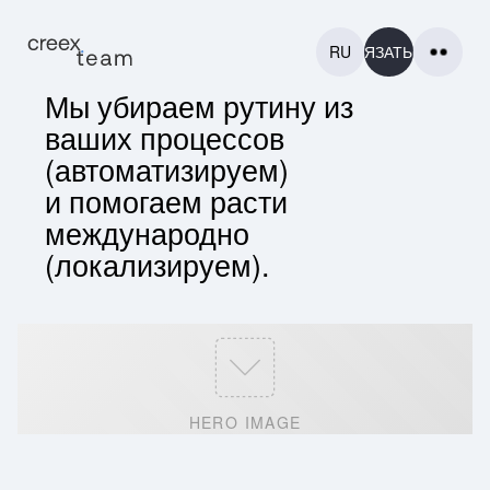
RU
СВЯЗАТЬСЯ
Мы убираем рутину из
ваших процессов
(автоматизируем)
и помогаем расти
международно
ГЛАВНАЯ
(локализируем).
ГЛАВНАЯ
ПРОЕКТЫ
ПРОЕКТЫ
КОНТАКТЫ
КОНТАКТЫ
ЕЩЕ
HERO IMAGE
ЕЩЕ